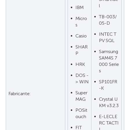
l
IBM
TB-003/
Micro
05-D
s
INTEC T
Casio
PV SQL
SHAR
Samsung
P
SAM4S 7
HRK
000 Serie
s
DOS -
> WIN
SP101FR
-K
Super
Fabricante:
MAG
Crystal U
KM v3.2.3
POSit
ouch
E-LECLE
RC TACTI
FIT
L