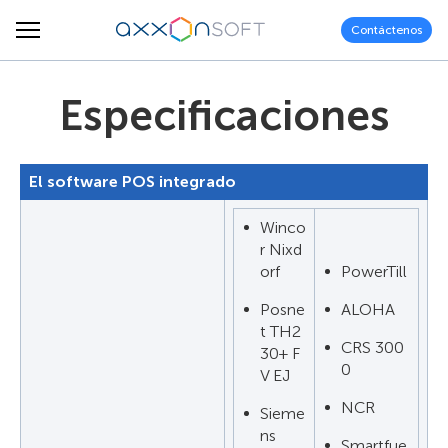
Contáctenos
Especificaciones
El software POS integrado
Winco
r Nixd
orf
PowerTill
Posne
ALOHA
t TH2
CRS 300
30+ F
0
V EJ
NCR
Sieme
ns
Smartfue