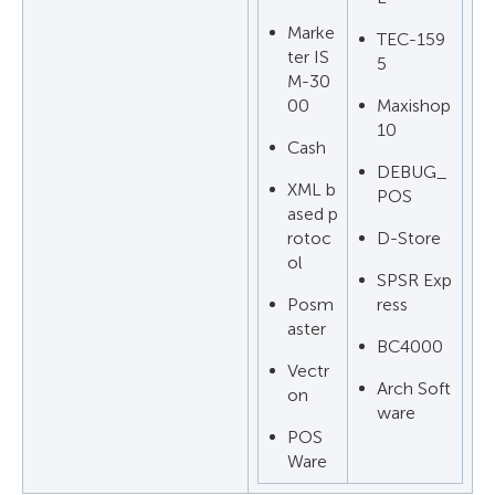
Marke
TEC-159
ter IS
5
M-30
00
Maxishop
10
Cash
DEBUG_
XML b
POS
ased p
rotoc
D-Store
ol
SPSR Exp
Posm
ress
aster
BC4000
Vectr
Arch Soft
on
ware
POS
Ware