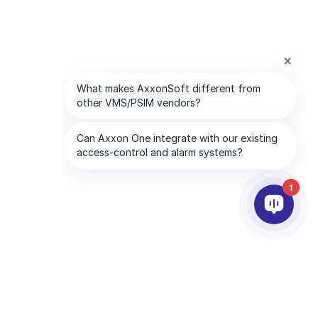
1
SOCIOS
EMPRESA
tware
Servicios para socios
Acerca de AxxonSoft