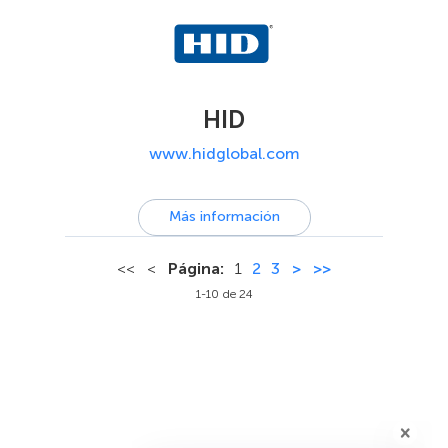
HID
www.hidglobal.com
Más información
<<
<
Página:
1
2
3
>
>>
1-10 de 24