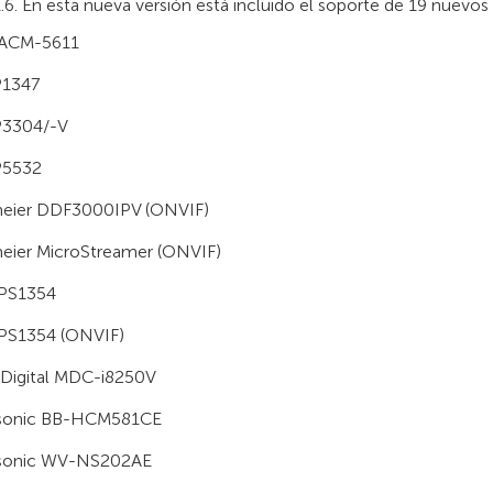
.6. En esta nueva versión está incluido el soporte de 19 nuevos 
 ACM-5611
P1347
P3304/-V
P5532
meier DDF3000IPV (ONVIF)
eier MicroStreamer (ONVIF)
 IPS1354
 IPS1354 (ONVIF)
Digital MDC-i8250V
sonic BB-HCM581CE
sonic WV-NS202AE