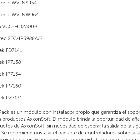
sonic WV-NS954
sonic WV-NW964
o VCC-HD2300P
tec STC-IP3988A/2
ek FD7141
ek IP7138
ek IP7154
ek IP7160
ek PZ7131
Pack es un módulo con instalador propio que garantiza el sopor
s productos AxxonSoft. El módulo brinda la oportunidad de añad
uctos de AxxonSoft, sin necesidad de esperar la salida de la sigu
 Se recomienda instalar el paquete de controladores sobre la ú
miento de los dispositivos, en conformidad con los parámetros