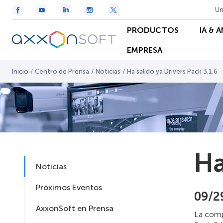
Un
PRODUCTOS
IA & 
EMPRESA
Inicio
/
Centro de Prensa
/
Noticias
/
Ha salido ya Drivers Pack 3.1.6
Ha
Noticias
Próximos Eventos
09/2
AxxonSoft en Prensa
La compa