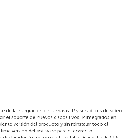
te de la integración de cámaras IP y servidores de video
ir el soporte de nuevos dispositivos IP integrados en
iente versión del producto y sin reinstalar todo el
ltima versión del software para el correcto
 declarados. Se recomienda instalar Drivers Pack 3.1.6