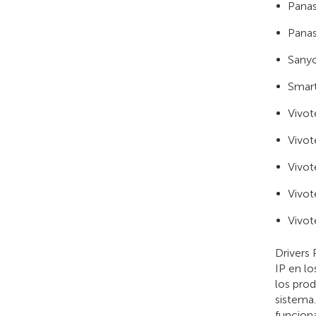
Pana
Pana
Sany
Smar
Vivot
Vivot
Vivot
Vivot
Vivot
Drivers 
IP en lo
los prod
sistema.
funciona