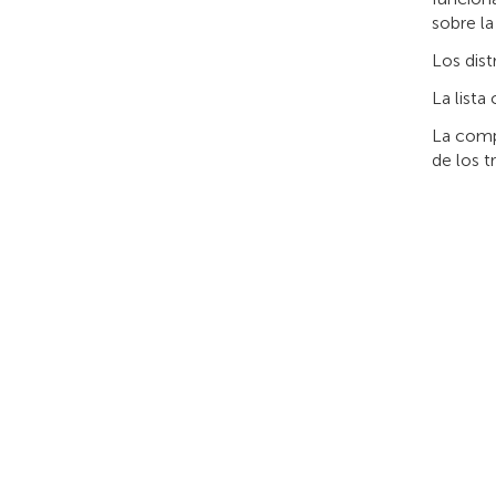
sobre la
Los dist
La lista
La comp
de los t