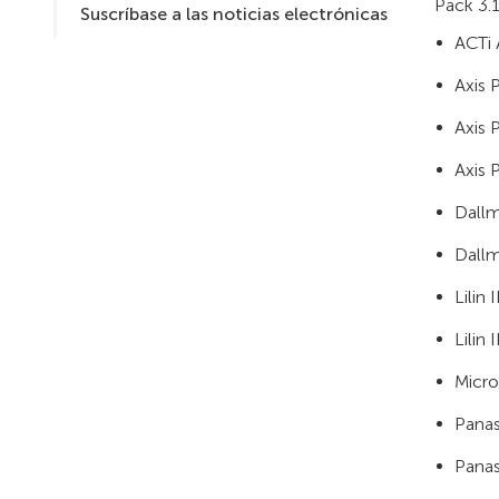
Pack 3.1
Suscríbase a las noticias electrónicas
ACTi
Axis 
Axis 
Axis 
Dall
Dallm
Lilin
Lilin
Micro
Pana
Pana