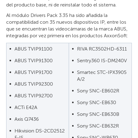
del producto base, ni de reinstalar todo el sistema.
Al módulo Drivers Pack 3.35 ha sido añadida la
compatibilidad con 35 nuevos dispositivos IP, entre los
que se encuentran las videocámaras de la marca ABUS,
integradas por vez primera en los productos AxxonSoft:
ABUS TVIP91100
RIVA RC3502HD-6311
ABUS TVIP91300
Sentry360 IS-DM240V
ABUS TVIP91700
Smartec STC-IPX3905
A/2
ABUS TVIP92300
Sony SNC-EB602R
ABUS TVIP92700
Sony SNC-EB630
ACTi E42A
Sony SNC-EB630B
Axis Q7436
Sony SNC-EB632R
Hikvision DS-2CD2512
F-IS
Sony SNC-WR630