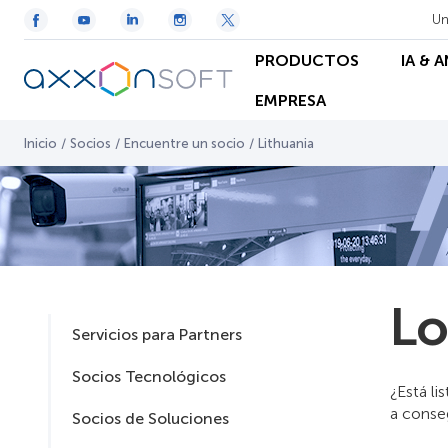
Un
PRODUCTOS
IA & 
EMPRESA
Inicio
/
Socios
/
Encuentre un socio
/
Lithuania
Lo
Servicios para Partners
Socios Tecnológicos
¿Está l
a conseg
Socios de Soluciones