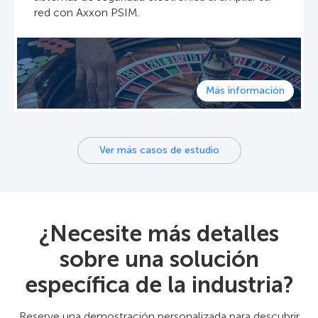
red con Axxon PSIM.
Más información
Ver más casos de estudio
¿Necesite más detalles
sobre una solución
específica de la industria?
Reserve una demostración personalizada para descubrir