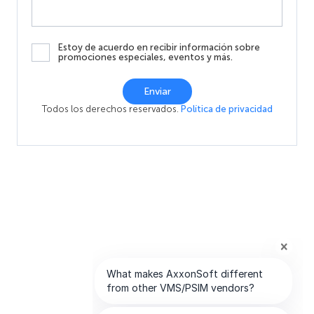
Estoy de acuerdo en recibir información sobre
promociones especiales, eventos y más.
Enviar
Todos los derechos reservados.
Política de privacidad