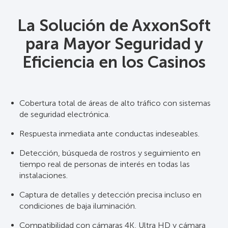
La Solución de AxxonSoft
para Mayor Seguridad y
Eficiencia en los Casinos
Cobertura total de áreas de alto tráfico con sistemas
de seguridad electrónica.
Respuesta inmediata ante conductas indeseables.
Detección, búsqueda de rostros y seguimiento en
tiempo real de personas de interés en todas las
instalaciones.
Captura de detalles y detección precisa incluso en
condiciones de baja iluminación.
Compatibilidad con cámaras 4K, Ultra HD y cámara