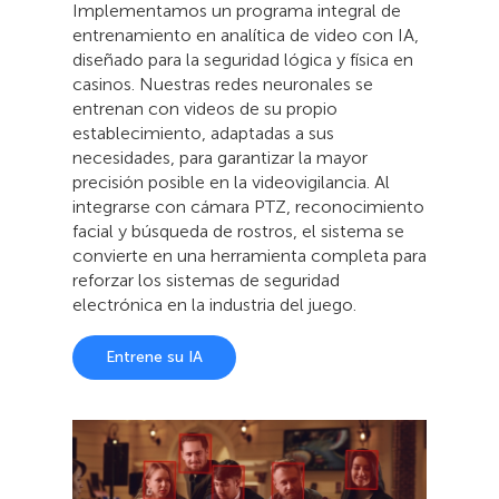
Implementamos un programa integral de
entrenamiento en analítica de video con IA,
diseñado para la seguridad lógica y física en
casinos. Nuestras redes neuronales se
entrenan con videos de su propio
establecimiento, adaptadas a sus
necesidades, para garantizar la mayor
precisión posible en la videovigilancia. Al
integrarse con cámara PTZ, reconocimiento
facial y búsqueda de rostros, el sistema se
convierte en una herramienta completa para
reforzar los sistemas de seguridad
electrónica en la industria del juego.
Entrene su IA