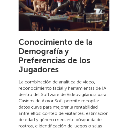
Conocimiento de la
Demografía y
Preferencias de los
Jugadores
La combinación de analítica de video,
reconocimiento facial y herramientas de IA
dentro del Software de Videovigilancia para
Casinos de AxxonSoft permite recopilar
datos clave para mejorar la rentabilidad.
Entre ellos: conteo de visitantes, estimación
de edad y género mediante búsqueda de
rostros, e identificación de juegos o salas