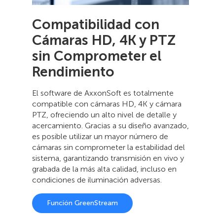
Compatibilidad con
Cámaras HD, 4K y PTZ
sin Comprometer el
Rendimiento
El software de AxxonSoft es totalmente
compatible con cámaras HD, 4K y cámara
PTZ, ofreciendo un alto nivel de detalle y
acercamiento. Gracias a su diseño avanzado,
es posible utilizar un mayor número de
cámaras sin comprometer la estabilidad del
sistema, garantizando transmisión en vivo y
grabada de la más alta calidad, incluso en
condiciones de iluminación adversas.
Función GreenStream