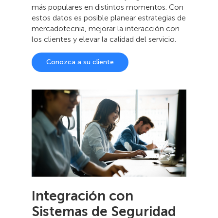
más populares en distintos momentos. Con
estos datos es posible planear estrategias de
mercadotecnia, mejorar la interacción con
los clientes y elevar la calidad del servicio.
Conozca a su cliente
Integración con
Sistemas de Seguridad