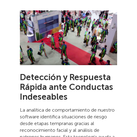
Detección y Respuesta
Rápida ante Conductas
Indeseables
La analítica de comportamiento de nuestro
software identifica situaciones de riesgo
desde etapas tempranas gracias al
reconocimiento facial y al análisis de
patrones humanos. Esta tecnología ayuda a