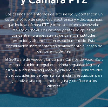
y Cámara PTZ
Los casinos son entornos de alto riesgo, y contar con un
sistema sólido de seguridad electrónica y videovigilancia,
que incluya cámara PTZ y otras soluciones avanzadas,
resulta esencial. Los casinos y casas de apuestas
concentran grandes sumas de dinero, multitudes,
emoción y alcohol en un espacio reducido. Esta
combinación incrementa significativamente el riesgo de
delitos e incidentes.
El Software de Videovigilancia para Casinos de AxxonSoft
es una solución integral que brinda seguridad lógica y
física a la industria del juego, ayudando a prevenir fraudes
y delitos, además de permitir su rápida investigación para
garantizar una experiencia segura y confiable a los
clientes.