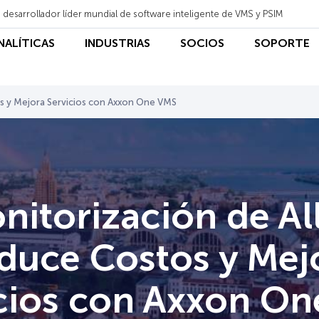
 desarrollador líder mundial de software inteligente de VMS y PSIM
ANALÍTICAS
INDUSTRIAS
SOCIOS
SOPORTE
os y Mejora Servicios con Axxon One VMS
nitorización de Al
duce Costos y Mej
cios con Axxon O