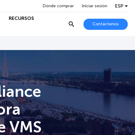
ESP
Dónde comprar
Iniciar sesión
RECURSOS
Contáctenos
liance
ora
ne VMS