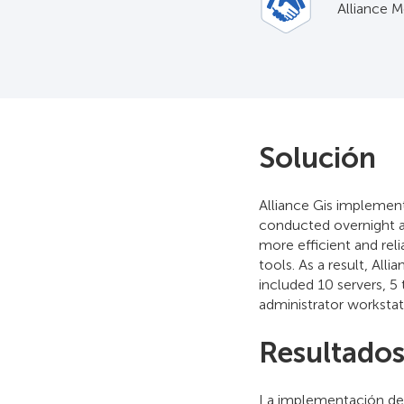
Alliance M
Solución
Alliance Gis implemen
conducted overnight a
more efficient and rel
tools. As a result, Al
included 10 servers, 5
administrator workstat
Resultado
La implementación de 