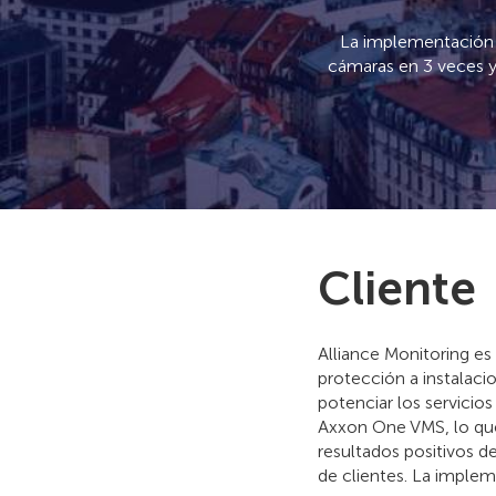
La implementación d
cámaras en 3 veces y
Cliente
Alliance Monitoring e
protección a instalaci
potenciar los servicios
Axxon One VMS, lo que
resultados positivos d
de clientes. La implem