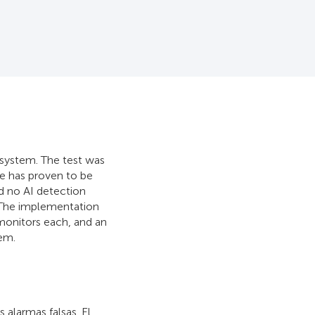
 system. The test was
e has proven to be
nd no AI detection
. The implementation
 monitors each, and an
tem.
alarmas falsas. El