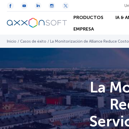
Un
PRODUCTOS
IA & 
EMPRESA
Inicio
/
Casos de éxito
/
La Monitorización de Alliance Reduce Cost
La Mo
Re
Servi