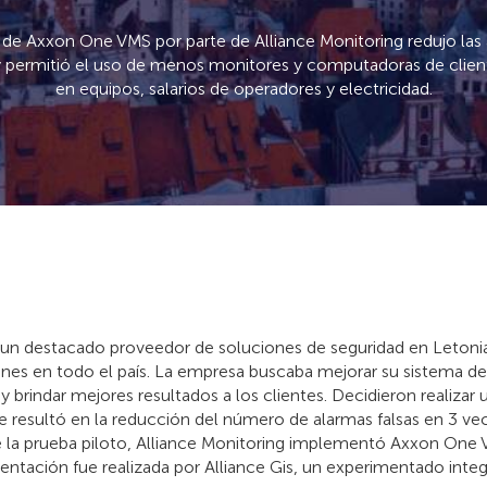
e Axxon One VMS por parte de Alliance Monitoring redujo las a
 permitió el uso de menos monitores y computadoras de clien
en equipos, salarios de operadores y electricidad.
s un destacado proveedor de soluciones de seguridad en Letoni
ones en todo el país. La empresa buscaba mejorar su sistema de 
 y brindar mejores resultados a los clientes. Decidieron realizar
 resultó en la reducción del número de alarmas falsas en 3 ve
e la prueba piloto, Alliance Monitoring implementó Axxon One V
entación fue realizada por Alliance Gis, un experimentado inte